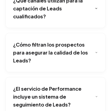
¿Qué canales utilizan para la
captación de Leads
cualificados?
Mientras el marketing clásico busca alcance o
seguidores, el modelo de performance se
¿Cómo filtran los prospectos
enfoca 100% en capturar datos de clientes
potenciales (Leads) y generar un retorno de
para asegurar la calidad de los
inversión medible.
Leads?
Construimos un embudo multicanal que capta
interesados a través de Google Search,
¿El servicio de Performance
anuncios en redes sociales y plataformas
programáticas, filtrando siempre por intención
incluye un sistema de
de compra.
seguimiento de Leads?