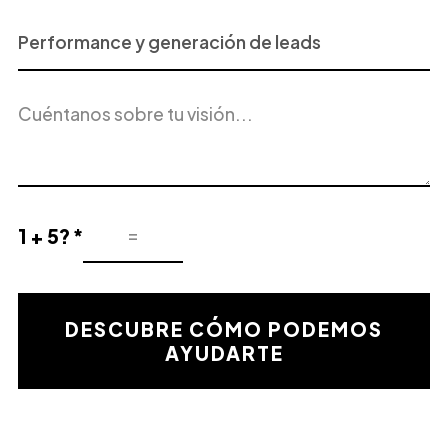
Proyecto
o
Servicio
Descripción
de
del
Interés
proyecto
1 + 5? *
Resultado
de
la
validación
DESCUBRE CÓMO PODEMOS
matemática
AYUDARTE