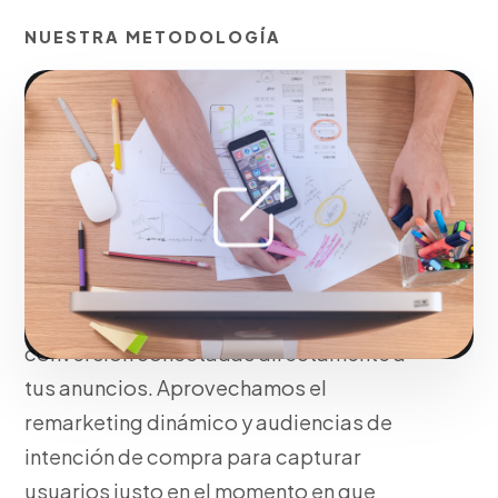
NUESTRA METODOLOGÍA
Campañas de red de
búsqueda para capturar
la intención de compra
directa
Maximizamos el ROAS de tu inversión a
través de landing pages de alta
conversión conectadas directamente a
tus anuncios. Aprovechamos el
remarketing dinámico y audiencias de
intención de compra para capturar
usuarios justo en el momento en que