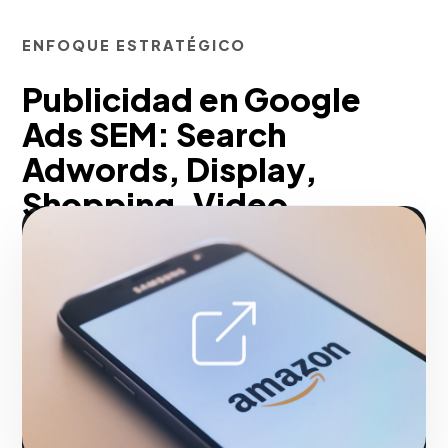
ENFOQUE ESTRATÉGICO
Publicidad en Google
Ads SEM: Search
Adwords, Display,
Shopping, Video,
Performance y Discovery
Diseñamos arquitecturas de campañas
SEM hipersegmentadas en Search,
Display y Performance Max.
Optimizamos el Quality Score,
gestionamos concordancias de palabras