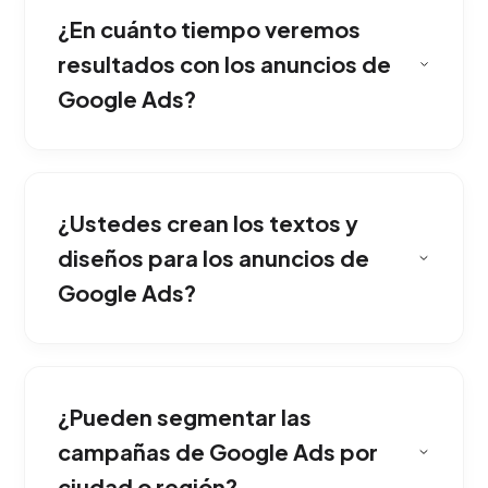
¿En cuánto tiempo veremos
cuando el prospecto necesita activamente
contratar tus servicios.
resultados con los anuncios de
Google Ads?
Aplicamos listas extensas de términos
negativos y segmentación hiper-local para
¿Ustedes crean los textos y
asegurar que solo usuarios perfilados hagan
clic en la pauta.
diseños para los anuncios de
Google Ads?
Nos centramos en el Costo por Lead (CPL) y
el Retorno de la Inversión Publicitaria (ROAS],
¿Pueden segmentar las
garantizando que el gasto se traduzca en
ganancias reales.
campañas de Google Ads por
ciudad o región?