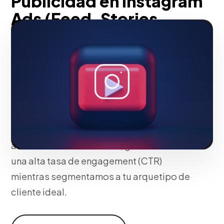
Publicidad en Instagram
Ads (Feed, Stories,
Reels, Explorar)
Diseñamos campañas visualmente
magnéticas para el ecosistema de
Instagram (Reels, Stories, Feed, Explorar).
Alineamos formatos verticales
dinámicos con los algoritmos de
atención nativos de Meta, garantizando
una alta tasa de engagement (CTR)
mientras segmentamos a tu arquetipo de
cliente ideal.