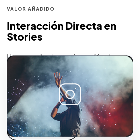
VALOR AÑADIDO
Interacción Directa en
Stories
Llevamos miles de usuarios cualificados
desde Stories y Reels directamente al
checkout de tu e-commerce.
Fase 2:
Segmentación demográfica y de intereses en
Instagram.
Iniciar proyecto