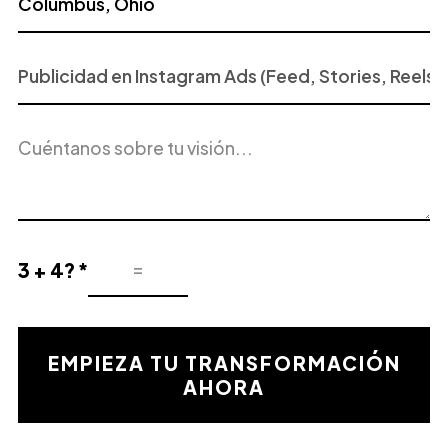
Proyecto
o
Servicio
Descripción
de
del
Interés
proyecto
3 + 4? *
Resultado
de
la
validación
EMPIEZA TU TRANSFORMACIÓN
matemática
AHORA