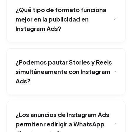
¿Qué tipo de formato funciona
mejor en la publicidad en
Instagram Ads?
Al ser una aplicación visual y estética, los
anuncios nativos en Stories o Reels logran un
¿Podemos pautar Stories y Reels
nivel de interacción inigualable, ideal para
marcas aspiracionales.
simultáneamente con Instagram
Ads?
No es un requisito obligatorio. La publicidad
llega directamente al feed del público
¿Los anuncios de Instagram Ads
segmentado sin importar la cantidad de
seguidores de la cuenta.
permiten redirigir a WhatsApp