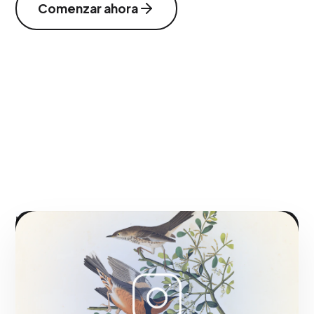
Comenzar ahora
NUESTRA METODOLOGÍA
Formatos visuales
inmersivos para generar
ventas y engagement